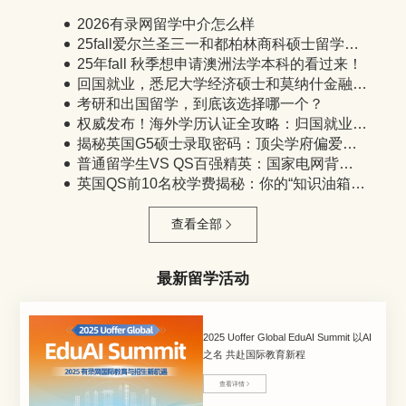
2026有录网留学中介怎么样
25fall爱尔兰圣三一和都柏林商科硕士留学还很香吗？
25年fall 秋季想申请澳洲法学本科的看过来！
回国就业，悉尼大学经济硕士和莫纳什金融硕士哪个好呢？
考研和出国留学，到底该选择哪一个？
权威发布！海外学历认证全攻略：归国就业的第一张王牌
揭秘英国G5硕士录取密码：顶尖学府偏爱的“隐藏技能”是什么？
普通留学生VS QS百强精英：国家电网背后藏着这样的录取法则！
英国QS前10名校学费揭秘：你的“知识油箱”加满需要多少预算？
查看全部
最新留学活动
2025 Uoffer Global EduAI Summit 以AI
之名 共赴国际教育新程
查看详情