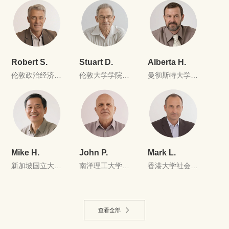
为艺术、创造力
习得硕士
与教育
Robert S.
Stuart D.
Alberta H.
伦敦政治经济学
伦敦大学学院空
曼彻斯特大学知
院社会政策系硕
间分析与大数据
识产权法(LLM)
士
挖掘硕士
硕士
Mike H.
John P.
Mark L.
新加坡国立大学
南洋理工大学材
香港大学社会科
电子工程硕士
料科学与工程硕
学硕士，研究方
士
向为媒体、文化
与创意城市
查看全部