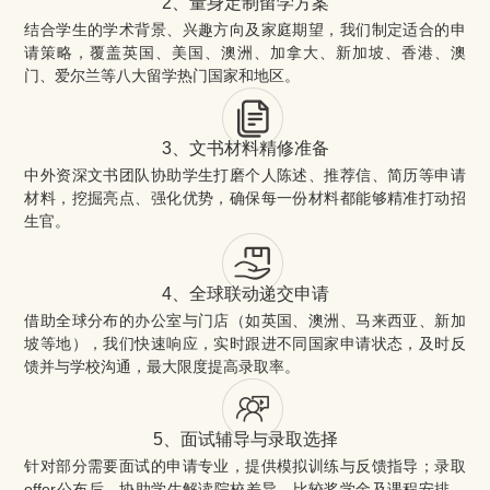
2、量身定制留学方案
结合学生的学术背景、兴趣方向及家庭期望，我们制定适合的申
请策略，覆盖英国、美国、澳洲、加拿大、新加坡、香港、澳
门、爱尔兰等八大留学热门国家和地区。
3、文书材料精修准备
中外资深文书团队协助学生打磨个人陈述、推荐信、简历等申请
材料，挖掘亮点、强化优势，确保每一份材料都能够精准打动招
生官。
4、全球联动递交申请
借助全球分布的办公室与门店（如英国、澳洲、马来西亚、新加
坡等地），我们快速响应，实时跟进不同国家申请状态，及时反
馈并与学校沟通，最大限度提高录取率。
5、面试辅导与录取选择
针对部分需要面试的申请专业，提供模拟训练与反馈指导；录取
offer公布后，协助学生解读院校差异、比较奖学金及课程安排，