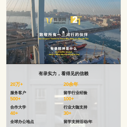
Play
Video
有录实力，看得见的信赖
20万+
20余年
服务客户
留学行业经验
500+
100+
合作大学
行业大咖支持
40+
30+
全球办公地点
留学支持活动/年